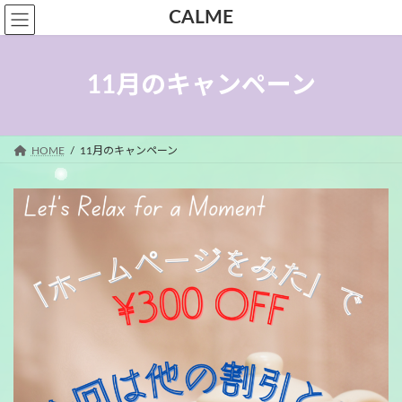
コ
ナ
CALME
ン
ビ
テ
ゲ
ン
ー
11月のキャンペーン
ツ
シ
へ
ョ
ス
ン
キ
に
HOME
11月のキャンペーン
ッ
移
プ
動