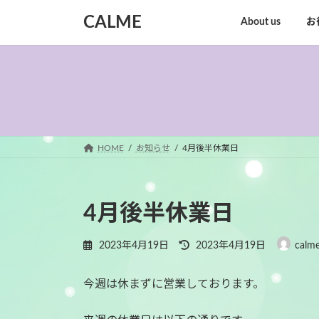
コ
ナ
CALME
About us
お
ン
ビ
テ
ゲ
ン
ー
ツ
シ
へ
ョ
ス
ン
キ
に
ッ
移
HOME
お知らせ
4月後半休業日
プ
動
4月後半休業日
最
2023年4月19日
2023年4月19日
calme
終
更
今週は休まずに営業しております。
新
日
時