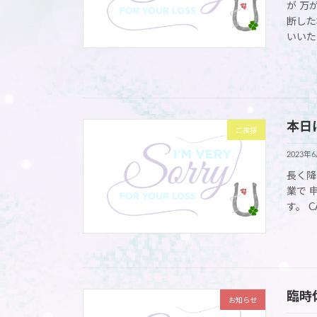
が 万
断した
いいた
本日
ご挨拶
2023年
長く降
業で 
す。 
臨時
お知らせ