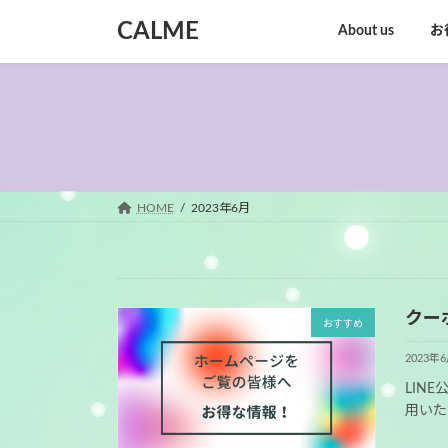
コ
ナ
CALME
About us
お
ン
ビ
テ
ゲ
ン
ー
ツ
シ
へ
ョ
ス
ン
キ
に
ッ
移
HOME
2023年6月
プ
動
クー
おすすめ
2023年
LIN
用いた