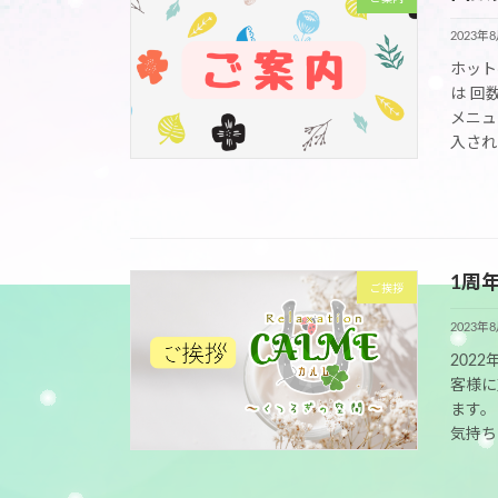
2023年
ホット
は 回
メニュ
入され
1周
ご挨拶
2023年
202
客様に
ます。
気持ちで