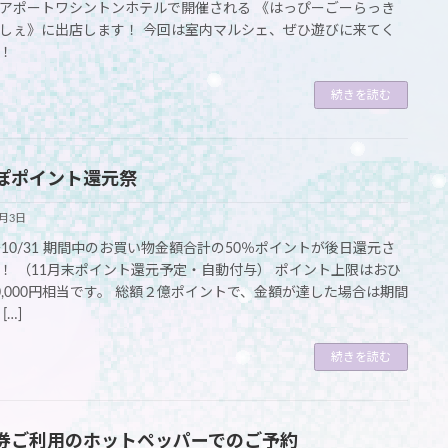
アポートワシントンホテルで開催される 《はっぴーごーらっき
しぇ》に出店します！ 今回は室内マルシェ、ぜひ遊びに来てく
！
続きを読む
ぽポイント還元祭
8月3日
1～10/31 期間中のお買い物金額合計の50％ポイントが後日還元さ
！ （11月末ポイント還元予定・自動付与） ポイント上限はおひ
0,000円相当です。 総額２億ポイントで、金額が達した場合は期間
[…]
続きを読む
券ご利用のホットペッパーでのご予約