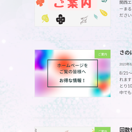
関西エ
ーまる
ださい
さの
ご案内
2023年
8/2
れます
とり1
中でも 
回数
ご案内