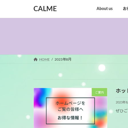
コ
ナ
CALME
About us
お
ン
ビ
テ
ゲ
ン
ー
ツ
シ
へ
ョ
ス
ン
キ
に
ッ
移
HOME
2023年8月
プ
動
ホッ
ご案内
2023年
ぜひご