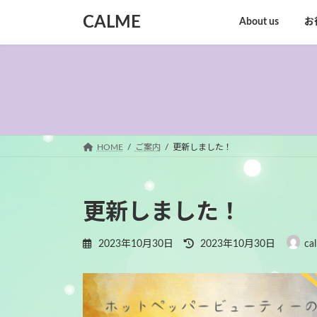
コ
ナ
CALME
About us
お
ン
ビ
テ
ゲ
ン
ー
ツ
シ
へ
ョ
ス
ン
キ
に
ッ
移
HOME
ご案内
更新しました！
プ
動
更新しました！
最
2023年10月30日
2023年10月30日
ca
終
更
新
日
時