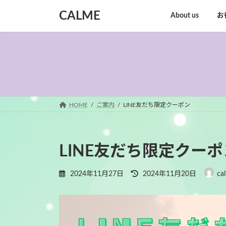
コ
ナ
CALME
About us
お
ン
ビ
テ
ゲ
ン
ー
ツ
シ
へ
ョ
ス
ン
キ
に
ッ
移
HOME
ご案内
LINE友だち限定クーポン
プ
動
LINE友だち限定クーポ
最
2024年11月27日
2024年11月20日
ca
終
更
新
日
時