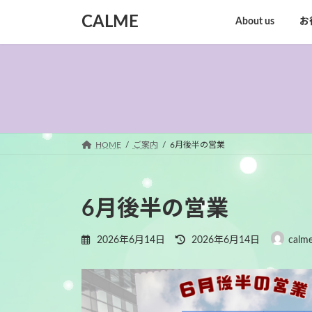
コ
ナ
CALME
About us
お
ン
ビ
テ
ゲ
ン
ー
ツ
シ
へ
ョ
ス
ン
キ
に
ッ
移
HOME
ご案内
6月後半の営業
プ
動
6月後半の営業
最
2026年6月14日
2026年6月14日
calme
終
更
新
日
時